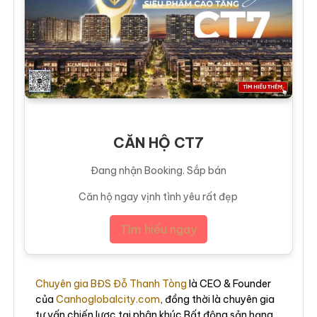
CĂN HỘ CT7
Đang nhận Booking. Sắp bán
Căn hộ ngay vịnh tình yêu rất đẹp
Tìm hiểu ngay
Chuyên gia BĐS Đỗ Thanh Tòng
là CEO & Founder
của
Canhoglobalcity.com
, đồng thời là chuyên gia
tư vấn chiến lược tại phân khúc Bất động sản hạng