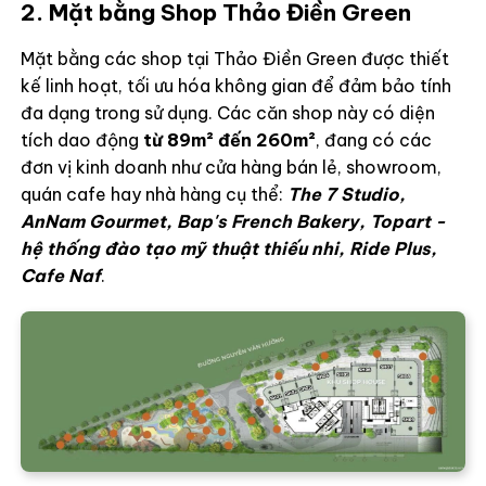
2. Mặt bằng Shop Thảo Điền Green
Mặt bằng các shop tại Thảo Điền Green được thiết
kế linh hoạt, tối ưu hóa không gian để đảm bảo tính
đa dạng trong sử dụng. Các căn shop này có diện
tích dao động
từ 89m² đến 260m²
, đang có các
đơn vị kinh doanh như cửa hàng bán lẻ, showroom,
quán cafe hay nhà hàng cụ thể:
The 7 Studio,
AnNam Gourmet, Bap's French Bakery, Topart -
hệ thống đào tạo mỹ thuật thiếu nhi, Ride Plus,
Cafe Naf
.