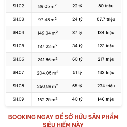
2
SH.02
22 tỷ
80 triệu
89,05 m
2
SH.03
24 tỷ
87.7 triệu
97,48 m
2
SH.04
37 tỷ
134 triệu
149,34 m
2
SH.05
34 tỷ
123 triệu
137,22 m
2
SH.06
60 tỷ
217 triệu
241,86 m
2
SH.07
51 tỷ
183 triệu
204,05 m
2
SH.08
65 tỷ
234 triệu
260,89 m
2
SH.09
40 tỷ
146 triệu
162,25 m
BOOKING NGAY ĐỂ SỞ HỮU SẢN PHẨM
SIÊU HIẾM NÀY