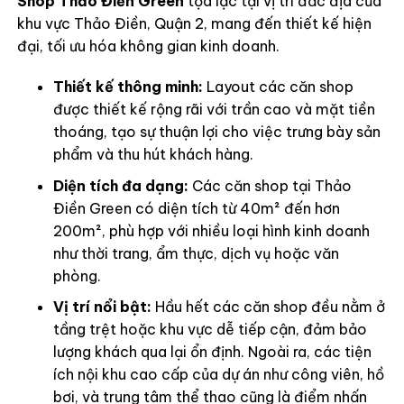
Shop Thảo Điền Green
tọa lạc tại vị trí đắc địa của
khu vực Thảo Điền, Quận 2, mang đến thiết kế hiện
đại, tối ưu hóa không gian kinh doanh.
Thiết kế thông minh:
Layout các căn shop
được thiết kế rộng rãi với trần cao và mặt tiền
thoáng, tạo sự thuận lợi cho việc trưng bày sản
phẩm và thu hút khách hàng.
Diện tích đa dạng:
Các căn shop tại Thảo
Điền Green có diện tích từ 40m² đến hơn
200m², phù hợp với nhiều loại hình kinh doanh
như thời trang, ẩm thực, dịch vụ hoặc văn
phòng.
Vị trí nổi bật:
Hầu hết các căn shop đều nằm ở
tầng trệt hoặc khu vực dễ tiếp cận, đảm bảo
lượng khách qua lại ổn định. Ngoài ra, các tiện
ích nội khu cao cấp của dự án như công viên, hồ
bơi, và trung tâm thể thao cũng là điểm nhấn