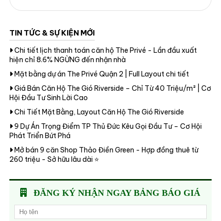
TIN TỨC & SỰ KIỆN MỚI
Chi tiết lịch thanh toán căn hộ The Privé - Lần đầu xuất
hiện chỉ 8.6% NGỪNG đến nhận nhà
Mặt bằng dự án The Privé Quận 2 | Full Layout chi tiết
Giá Bán Căn Hộ The Gió Riverside – Chỉ Từ 40 Triệu/m² | Cơ
Hội Đầu Tư Sinh Lời Cao
Chi Tiết Mặt Bằng, Layout Căn Hộ The Gió Riverside
9 Dự Án Trọng Điểm TP Thủ Đức Kêu Gọi Đầu Tư – Cơ Hội
Phát Triển Bứt Phá
Mở bán 9 căn Shop Thảo Điền Green - Hợp đồng thuê từ
260 triệu - Sở hữu lâu dài ⭐
ĐĂNG KÝ NHẬN NGAY BẢNG BÁO GIÁ