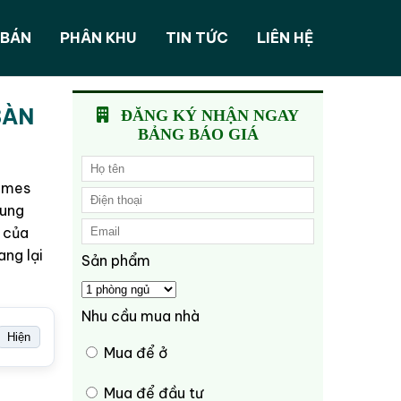
 BÁN
PHÂN KHU
TIN TỨC
LIÊN HỆ
BÀN
ĐĂNG KÝ NHẬN NGAY
BẢNG BÁO GIÁ
Homes
rung
i của
ang lại
Sản phẩm
Nhu cầu mua nhà
Hiện
Mua để ở
Mua để đầu tư