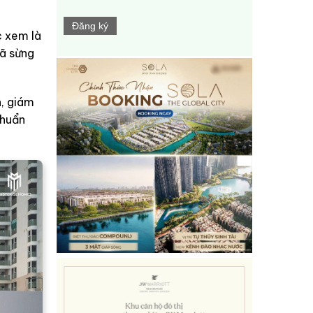
Đăng ký
c xem là
đã sừng
n, giám
chuẩn