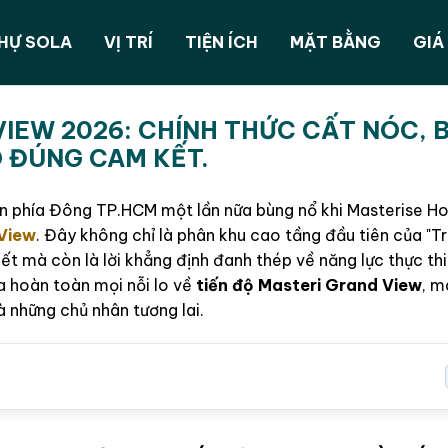
THỰ SOLA
VỊ TRÍ
TIỆN ÍCH
MẶT BẰNG
GIÁ
VIEW 2026: CHÍNH THỨC CẤT NÓC, 
 ĐÚNG CAM KẾT.
ản phía Đông TP.HCM một lần nữa bùng nổ khi Masterise 
 View
. Đây không chỉ là phân khu cao tầng đầu tiên của "T
t mà còn là lời khẳng định đanh thép về năng lực thực th
ỏa hoàn toàn mọi nỗi lo về
tiến độ Masteri Grand View
, m
 những chủ nhân tương lai.