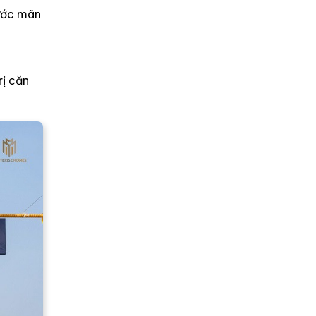
nước mãn
rị căn