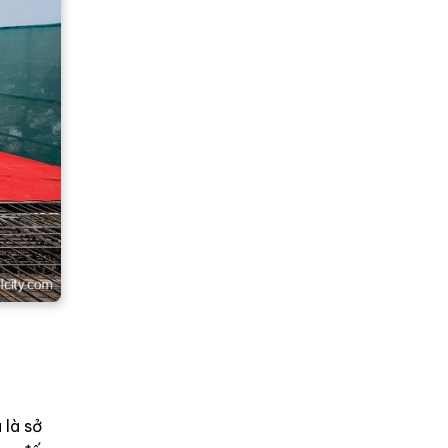
 là sở