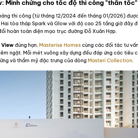
: Minh chứng cho tốc độ thi công "thần tốc"
 tháng thi công (từ tháng 12/2024 đến tháng 01/2026) đượ
 Hai tòa tháp Spark và Glow với độ cao 25 tầng giờ đây 
 đổi hoàn toàn diện mạo trục đường Đỗ Xuân Hợp.
 View
đúng hạn,
Masterise Homes
cùng các đối tác tư vấ
ghiêm ngặt. Mỗi mét vuông xây dựng đều đáp ứng các tiêu 
 vững và thẩm mỹ đặc trưng của dòng
Masteri Collection
.