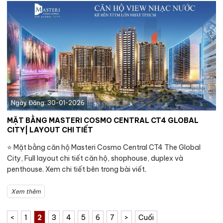
Ngày Đăng: 30-01-2026
MẶT BẰNG MASTERI COSMO CENTRAL CT4 GLOBAL
CITY| LAYOUT CHI TIẾT
⭐️ Mặt bằng căn hộ Masteri Cosmo Central CT4 The Global
City, Full layout chi tiết căn hộ, shophouse, duplex và
penthouse. Xem chi tiết bên trong bài viết.
Xem thêm
<
1
2
3
4
5
6
7
>
Cuối