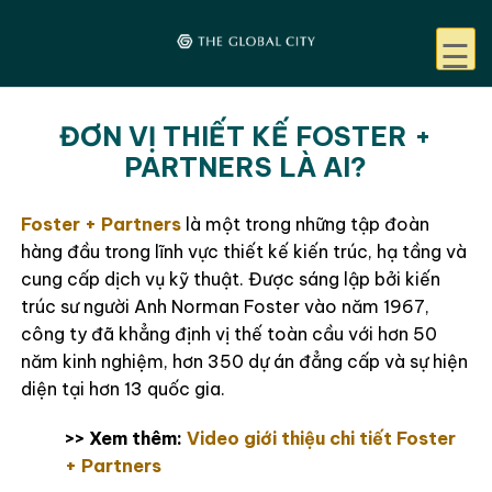
☰
ĐƠN VỊ THIẾT KẾ FOSTER +
PARTNERS LÀ AI?
Foster + Partners
là một trong những tập đoàn
hàng đầu trong lĩnh vực thiết kế kiến trúc, hạ tầng và
cung cấp dịch vụ kỹ thuật. Được sáng lập bởi kiến
trúc sư người Anh Norman Foster vào năm 1967,
công ty đã khẳng định vị thế toàn cầu với hơn 50
năm kinh nghiệm, hơn 350 dự án đẳng cấp và sự hiện
diện tại hơn 13 quốc gia.
>> Xem thêm:
Video giới thiệu chi tiết Foster
+ Partners